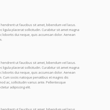
 hendrerit ut faucibus sit amet, bibendum vel lacus.
igula placerat sollicitudin. Curabitur sit amet magna
nc lobortis dui neque, quis accumsan dolor. Aenean
m.
 hendrerit ut faucibus sit amet, bibendum vel lacus.
igula placerat sollicitudin. Curabitur sit amet magna
nc lobortis dui neque, quis accumsan dolor. Aenean
m. Cum sociis natoque penatibus et magnis dis
mod ac, sollicitudin varius ante. Pellentesque
etur adipiscing elit.
 hendrerit ut faucibus sit amet, bibendum vel lacus.