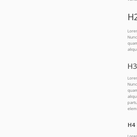
H
Lorem
Nunc 
quam.
aliq
H3
Lorem
Nunc 
quam.
aliq
partu
elem
H4 
Lorem