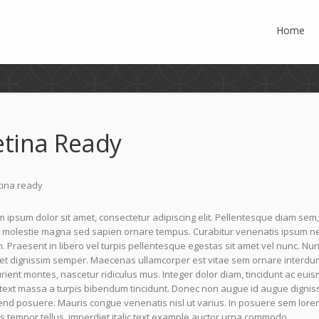
Home
etina Ready
 ipsum dolor sit amet, consectetur adipiscing elit. Pellentesque diam sem,
molestie magna sed sapien ornare tempus. Curabitur venenatis ipsum nec l
 Praesent in libero vel turpis pellentesque egestas sit amet vel nunc. Nu
uet dignissim semper. Maecenas ullamcorper est vitae sem ornare interdu
rient montes, nascetur ridiculus mus. Integer dolor diam, tincidunt ac euism
 text massa a turpis bibendum tincidunt. Donec non augue id augue digniss
end posuere. Mauris congue venenatis nisl ut varius. In posuere sem lorem
s tempor tellus, imperdiet italic text example auctor urna commodo.