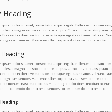
2 Heading
 ipsum dolor sit amet, consectetur adipiscing elit. Pellentesque diam sem,
molestie magna sed sapien ornare tempus. Curabitur venenatis ipsum nec l
 Praesent in libero vel turpis pellentesque egestas sit amet vel nunc. Nu
uet dignissim semper. Maecenas ullamcorper est vitae sem ornare interdu
 Heading
 ipsum dolor sit amet, consectetur adipiscing elit. Pellentesque diam sem,
molestie magna sed sapien ornare tempus. Curabitur venenatis ipsum nec l
 Praesent in libero vel turpis pellentesque egestas sit amet vel nunc. Nu
uet dignissim semper. Maecenas ullamcorper est vitae sem ornare interdu
rient montes, nascetur ridiculus mus. Integer dolor diam, tincidunt ac euis
entum commodo dolor sit amet semper. Lorem ipsum dolor sit amet, consect
Heading
 ipsum dolor sit amet, consectetur adipiscing elit. Pellentesque diam sem,