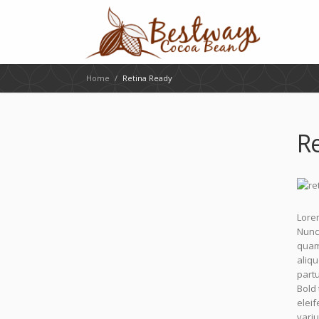
Home
/
Retina Ready
R
Lorem
Nunc 
quam.
aliq
partu
Bold
eleif
variu