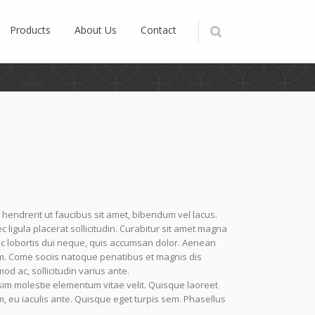
Products
About Us
Contact
 hendrerit ut faucibus sit amet, bibendum vel lacus.
igula placerat sollicitudin. Curabitur sit amet magna
nc lobortis dui neque, quis accumsan dolor. Aenean
m. Come sociis natoque penatibus et magnis dis
od ac, sollicitudin varius ante.
im molestie elementum vitae velit. Quisque laoreet
, eu iaculis ante. Quisque eget turpis sem. Phasellus