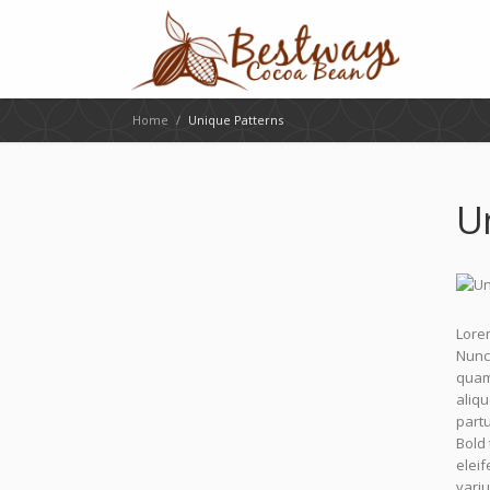
Home
/
Unique Patterns
U
Lorem
Nunc 
quam.
aliq
partu
Bold
eleif
variu