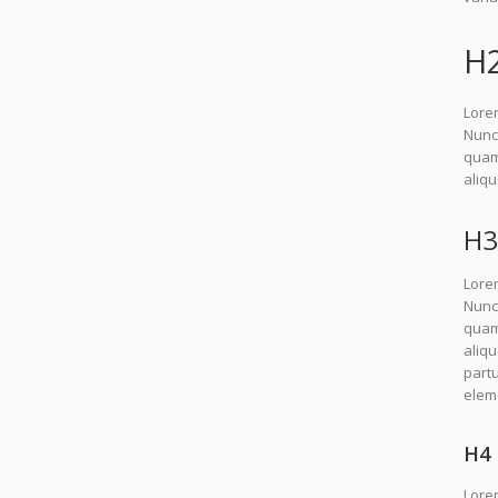
H
Lorem
Nunc 
quam.
aliq
H3
Lorem
Nunc 
quam.
aliq
partu
elem
H4 
Lorem