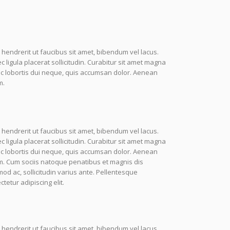
 hendrerit ut faucibus sit amet, bibendum vel lacus.
igula placerat sollicitudin. Curabitur sit amet magna
nc lobortis dui neque, quis accumsan dolor. Aenean
m.
 hendrerit ut faucibus sit amet, bibendum vel lacus.
igula placerat sollicitudin. Curabitur sit amet magna
nc lobortis dui neque, quis accumsan dolor. Aenean
m. Cum sociis natoque penatibus et magnis dis
mod ac, sollicitudin varius ante. Pellentesque
etur adipiscing elit.
 hendrerit ut faucibus sit amet, bibendum vel lacus.