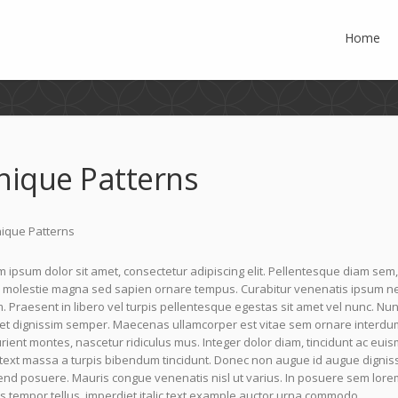
Home
nique Patterns
 ipsum dolor sit amet, consectetur adipiscing elit. Pellentesque diam sem,
molestie magna sed sapien ornare tempus. Curabitur venenatis ipsum nec l
 Praesent in libero vel turpis pellentesque egestas sit amet vel nunc. Nu
uet dignissim semper. Maecenas ullamcorper est vitae sem ornare interdu
rient montes, nascetur ridiculus mus. Integer dolor diam, tincidunt ac euism
 text massa a turpis bibendum tincidunt. Donec non augue id augue digniss
end posuere. Mauris congue venenatis nisl ut varius. In posuere sem lorem
s tempor tellus, imperdiet italic text example auctor urna commodo.