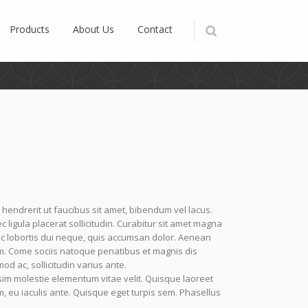
Products
About Us
Contact
 hendrerit ut faucibus sit amet, bibendum vel lacus.
igula placerat sollicitudin. Curabitur sit amet magna
nc lobortis dui neque, quis accumsan dolor. Aenean
m. Come sociis natoque penatibus et magnis dis
od ac, sollicitudin varius ante.
im molestie elementum vitae velit. Quisque laoreet
, eu iaculis ante. Quisque eget turpis sem. Phasellus