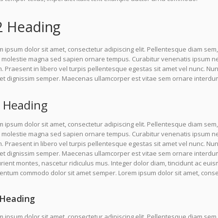
2 Heading
 ipsum dolor sit amet, consectetur adipiscing elit. Pellentesque diam sem,
molestie magna sed sapien ornare tempus. Curabitur venenatis ipsum nec l
 Praesent in libero vel turpis pellentesque egestas sit amet vel nunc. Nu
uet dignissim semper. Maecenas ullamcorper est vitae sem ornare interdu
 Heading
 ipsum dolor sit amet, consectetur adipiscing elit. Pellentesque diam sem,
molestie magna sed sapien ornare tempus. Curabitur venenatis ipsum nec l
 Praesent in libero vel turpis pellentesque egestas sit amet vel nunc. Nu
uet dignissim semper. Maecenas ullamcorper est vitae sem ornare interdu
rient montes, nascetur ridiculus mus. Integer dolor diam, tincidunt ac euis
entum commodo dolor sit amet semper. Lorem ipsum dolor sit amet, consect
Heading
 ipsum dolor sit amet, consectetur adipiscing elit. Pellentesque diam sem,